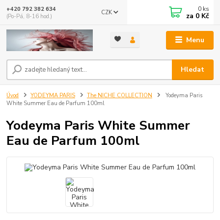
0
ks
+420 792 382 634
CZK
za
0 Kč
(Po-Pá, 8-16 hod.)
Menu
Hledat
Úvod
YODEYMA PARIS
The NICHE COLLECTION
Yodeyma Paris
White Summer Eau de Parfum 100ml
Yodeyma Paris White Summer
Eau de Parfum 100ml