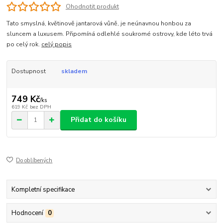
Ohodnotit produkt
Tato smyslná, květinově jantarová vůně, je neúnavnou honbou za
sluncem a luxusem. Připomíná odlehlé soukromé ostrovy, kde léto trvá
po celý rok.
celý popis
Dostupnost
skladem
749 Kč
/
ks
619 Kč
bez DPH
Přidat do košíku
Do oblíbených
Kompletní specifikace
Hodnocení
0