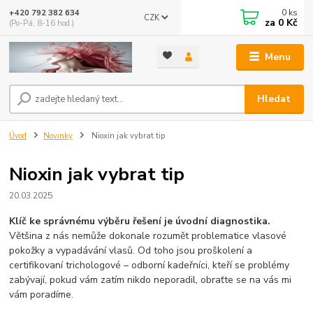
0
ks
+420 792 382 634
CZK
za
0 Kč
(Po-Pá, 8-16 hod.)
Menu
Hledat
Úvod
Novinky
Nioxin jak vybrat tip
Nioxin jak vybrat tip
20.03.2025
Klíč ke správnému výběru řešení je úvodní diagnostika.
Většina z nás nemůže dokonale rozumět problematice vlasové
pokožky a vypadávání vlasů. Od toho jsou proškolení a
certifikovaní trichologové – odborní kadeřníci, kteří se problémy
zabývají, pokud vám zatím nikdo neporadil, obraťte se na vás mi
vám poradíme.